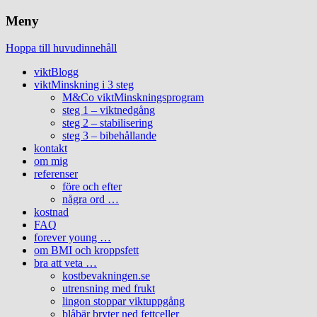
Meny
Hoppa till huvudinnehåll
viktBlogg
viktMinskning i 3 steg
M&Co viktMinskningsprogram
steg 1 – viktnedgång
steg 2 – stabilisering
steg 3 – bibehållande
kontakt
om mig
referenser
före och efter
några ord …
kostnad
FAQ
forever young …
om BMI och kroppsfett
bra att veta …
kostbevakningen.se
utrensning med frukt
lingon stoppar viktuppgång
blåbär bryter ned fettceller