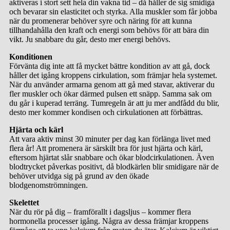
aktiveras i stort sett hela din vakna tid – då håller de sig smidiga
och bevarar sin elasticitet och styrka. Alla muskler som får jobba
när du promenerar behöver syre och näring för att kunna
tillhandahålla den kraft och energi som behövs för att bära din
vikt. Ju snabbare du går, desto mer energi behövs.
Konditionen
Förvänta dig inte att få mycket bättre kondition av att gå, dock
håller det igång kroppens cirkulation, som främjar hela systemet.
När du använder armarna genom att gå med stavar, aktiverar du
fler muskler och ökar därmed pulsen ett snäpp. Samma sak om
du går i kuperad terräng. Tumregeln är att ju mer andfådd du blir,
desto mer kommer kondisen och cirkulationen att förbättras.
Hjärta och kärl
Att vara aktiv minst 30 minuter per dag kan förlänga livet med
flera år! Att promenera är särskilt bra för just hjärta och kärl,
eftersom hjärtat slår snabbare och ökar blodcirkulationen. Även
blodtrycket påverkas positivt, då blodkärlen blir smidigare när de
behöver utvidga sig på grund av den ökade
blodgenomströmningen.
Skelettet
När du rör på dig – framförallt i dagsljus – kommer flera
hormonella processer igång. Några av dessa främjar kroppens