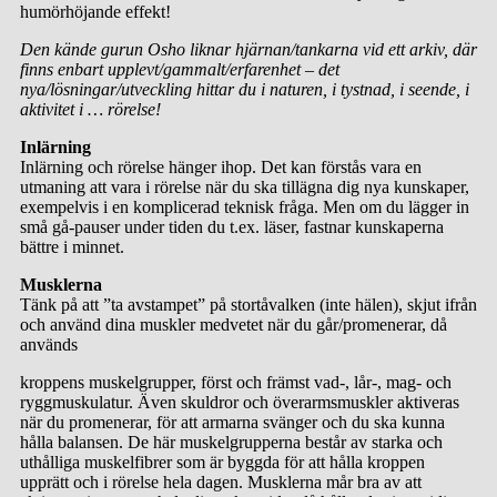
humörhöjande effekt!
Den kände gurun Osho liknar hjärnan/tankarna vid ett arkiv, där
finns enbart upplevt/gammalt/erfarenhet – det
nya/lösningar/utveckling hittar du i naturen, i tystnad, i seende, i
aktivitet i … rörelse!
Inlärning
Inlärning och rörelse hänger ihop. Det kan förstås vara en
utmaning att vara i rörelse när du ska tillägna dig nya kunskaper,
exempelvis i en komplicerad teknisk fråga. Men om du lägger in
små gå-pauser under tiden du t.ex. läser, fastnar kunskaperna
bättre i minnet.
Musklerna
Tänk på att ”ta avstampet” på stortåvalken (inte hälen), skjut ifrån
och använd dina muskler medvetet när du går/promenerar, då
används
kroppens muskelgrupper, först och främst vad-, lår-, mag- och
ryggmuskulatur. Även skuldror och överarmsmuskler aktiveras
när du promenerar, för att armarna svänger och du ska kunna
hålla balansen. De här muskelgrupperna består av starka och
uthålliga muskelfibrer som är byggda för att hålla kroppen
upprätt och i rörelse hela dagen. Musklerna mår bra av att