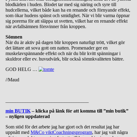
blodkärlen i huden. Blodet tar med sig näring och syre till
hudcellerna, vilket både kan ha en renande och förnyande effekt,
som ökar hudens spänst och smidighet. När vi blir varma öppnar
sig porerna för att släppa ut svetten, vilket har en renande effekt
när avfallsämnen försvinner från kroppen.
Sömnen
När du är aktiv på dagen blir kroppen naturligt trött, vilket gör
det lättare att sova gott om natten. Promenader ger en
muskelavspännande effekt och när du blir kvitt spänningar i
skuldror eller ev. huvudvärk, blir också sömnkvaliteten bättre.
GOD HELG …
//Maud
__________________________________
min BUTIK
– klicka på länk för att komma till ”min butik”
– nyligen uppdaterad
Som stöd för det arbete jag har gjort och det resultat jag har
uppnått med
M&Co viktCoachningsprogram
, har jag valt några