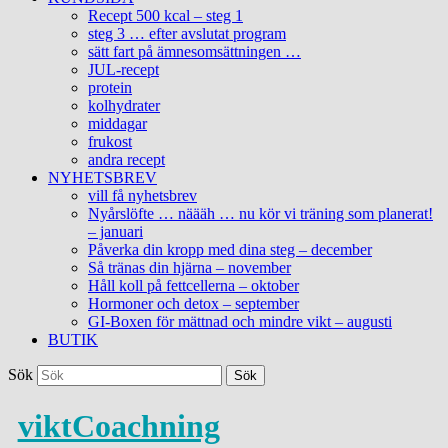
Recept 500 kcal – steg 1
steg 3 … efter avslutat program
sätt fart på ämnesomsättningen …
JUL-recept
protein
kolhydrater
middagar
frukost
andra recept
NYHETSBREV
vill få nyhetsbrev
Nyårslöfte … näääh … nu kör vi träning som planerat!
– januari
Påverka din kropp med dina steg – december
Så tränas din hjärna – november
Håll koll på fettcellerna – oktober
Hormoner och detox – september
GI-Boxen för mättnad och mindre vikt – augusti
BUTIK
Sök
viktCoachning