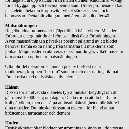
förmåga att ta upp kalcium från maten du äter. Kalcium är viktigt
för att bygga upp och bevara benmassan. Under promenaden bär
ju skelettet hela din kroppsvikt, vilket stärker lederna och
benmassan. Detta blir viktigare med åren, särskilt efter 40.
Matsmältningen
Regelbundna promenader hjälper till att hålla vikten. Musklerna
förbrukar energi när du är i rörelse, alltså ökar förbränningen.
Även matsmältningen påverkas positivt på grund av att blodet
behöver hämta extra näring från tarmarna till musklerna som
jobbar. Magmusklerna aktiveras också när du går, vilket masserar
tarmarna och optimerar matsmältningen.
Ofta blir det dessutom en annan positiv bieffekt när vi
motionerar; kroppen ”ber om” sundare och mer näringsrik mat
för att orka med de fysiska aktiviteterna.
Hälsan
Risken för att utveckla diabetes typ 2 minskar betydligt om du
går minst 10 000 steg om dagen. Det beror på att du har bättre
koll på vikten, men också på att insulinkänsligheten blir bättre i
dina muskler. Du minskar dessutom riskerna för bland annat
bröstcancer, tarmcancer och demens.
Huden
Fysisk aktivitet ökar blodgenomströmningen, ända ut i de yttersta