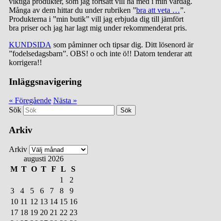
viktiga produkter, som jag fortsatt vill ha med i min vardag.
Många av dem hittar du under rubriken ”
bra att veta …
”.
Produkterna i ”min butik” vill jag erbjuda dig till jämfört
bra priser och jag har lagt mig under rekommenderat pris.
KUNDSIDA
som påminner och tipsar dig. Ditt lösenord är
”fodelsedagsbarn”. OBS! o och inte ö!! Datorn tenderar att
korrigera!!
Inläggsnavigering
« Föregående
Nästa »
Sök
Arkiv
Arkiv
augusti 2026
M
T
O
T
F
L
S
1
2
3
4
5
6
7
8
9
10
11
12
13
14
15
16
17
18
19
20
21
22
23