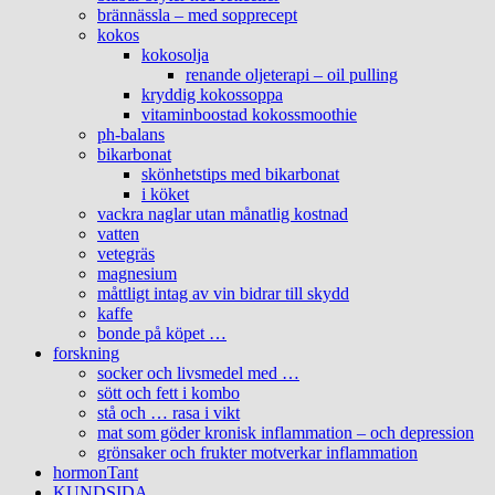
brännässla – med sopprecept
kokos
kokosolja
renande oljeterapi – oil pulling
kryddig kokossoppa
vitaminboostad kokossmoothie
ph-balans
bikarbonat
skönhetstips med bikarbonat
i köket
vackra naglar utan månatlig kostnad
vatten
vetegräs
magnesium
måttligt intag av vin bidrar till skydd
kaffe
bonde på köpet …
forskning
socker och livsmedel med …
sött och fett i kombo
stå och … rasa i vikt
mat som göder kronisk inflammation – och depression
grönsaker och frukter motverkar inflammation
hormonTant
KUNDSIDA