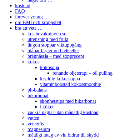
kostnad
FAQ
forever young …
om BMI och kroppsfett
bra att veta …
kostbevakningen.se
utrensning med frukt
lingon stoppar viktuppgång
blåbär bryter ned fettceller
brännässla – med sopprecept
kokos
kokosolja
renande oljeterapi – oil pulling
kryddig kokossoppa
vitaminboostad kokossmoothie
ph-balans
bikarbonat
skönhetstips med bikarbonat
i köket
vackra naglar utan månatlig kostnad
vatten
vetegräs
magnesium
måttligt intag av vin bidrar till skydd