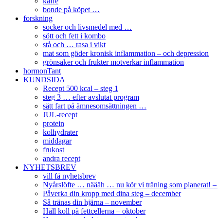
kaffe
bonde på köpet …
forskning
socker och livsmedel med …
sött och fett i kombo
stå och … rasa i vikt
mat som göder kronisk inflammation – och depression
grönsaker och frukter motverkar inflammation
hormonTant
KUNDSIDA
Recept 500 kcal – steg 1
steg 3 … efter avslutat program
sätt fart på ämnesomsättningen …
JUL-recept
protein
kolhydrater
middagar
frukost
andra recept
NYHETSBREV
vill få nyhetsbrev
Nyårslöfte … näääh … nu kör vi träning som planerat! – 
Påverka din kropp med dina steg – december
Så tränas din hjärna – november
Håll koll på fettcellerna – oktober