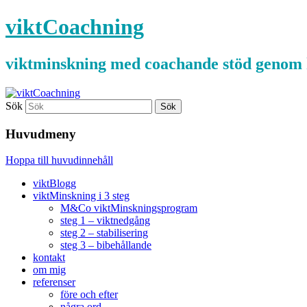
viktCoachning
viktminskning med coachande stöd genom 
Sök
Huvudmeny
Hoppa till huvudinnehåll
viktBlogg
viktMinskning i 3 steg
M&Co viktMinskningsprogram
steg 1 – viktnedgång
steg 2 – stabilisering
steg 3 – bibehållande
kontakt
om mig
referenser
före och efter
några ord …