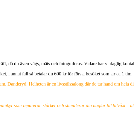
äff, då du även vägs, mäts och fotograferas. Vidare har vi daglig kontakt
t, i annat fall så betalar du 600 kr för första besöket som tar ca 1 tim.
m, Danderyd. Helheten är en livsstilssalong där de tar hand om hela di
yr som reparerar, stärker och stimulerar din naglar till tillväxt – ut