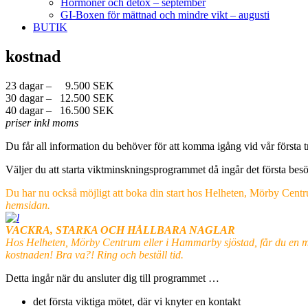
Hormoner och detox – september
GI-Boxen för mättnad och mindre vikt – augusti
BUTIK
kostnad
23 dagar – 9.500 SEK
30 dagar – 12.500 SEK
40 dagar – 16.500 SEK
priser inkl moms
Du får all information du behöver för att komma igång vid vår första tr
Väljer du att starta viktminskningsprogrammet då ingår det första besöke
Du har nu också möjligt att boka din start hos Helheten, Mörby Centru
hemsidan.
VACKRA, STARKA OCH HÅLLBARA NAGLAR
Hos Helheten, Mörby Centrum eller i Hammarby sjöstad, får du en manik
kostnaden! Bra va?! Ring och beställ tid.
Detta ingår när du ansluter dig till programmet …
det första viktiga mötet, där vi knyter en kontakt