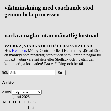
viktminskning med coachande stöd
genom hela processen
vackra naglar utan månatlig kostnad
VACKRA, STARKA OCH HÅLLBARA NAGLAR
Hos
Helheten
, Mörby Centrum eller i Hammarby sjöstad får du
en manikyr som reparerar, stärker och stimulerar din naglar till
tillväxt – utan vare sig gelé eller Shellack och … utan den
kontinuerliga kostnaden! Bra va?! Ring och beställ tid.
Sök
Arkiv
Arkiv
augusti 2026
M
T
O
T
F
L
S
1
2