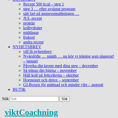
Recept 500 kcal – steg 1
steg 3 … efter avslutat program
sätt fart på ämnesomsättningen …
JUL-recept
protein
kolhydrater
middagar
frukost
andra recept
NYHETSBREV
vill få nyhetsbrev
Nyårslöfte … näääh … nu kör vi träning som planerat!
– januari
Påverka din kropp med dina steg – december
Så tränas din hjärna – november
Håll koll på fettcellerna – oktober
Hormoner och detox – september
GI-Boxen för mättnad och mindre vikt – augusti
BUTIK
Sök
viktCoachning