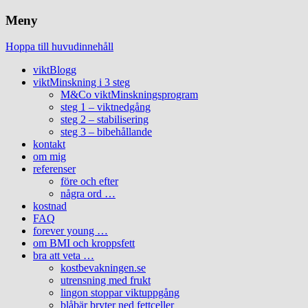
Meny
Hoppa till huvudinnehåll
viktBlogg
viktMinskning i 3 steg
M&Co viktMinskningsprogram
steg 1 – viktnedgång
steg 2 – stabilisering
steg 3 – bibehållande
kontakt
om mig
referenser
före och efter
några ord …
kostnad
FAQ
forever young …
om BMI och kroppsfett
bra att veta …
kostbevakningen.se
utrensning med frukt
lingon stoppar viktuppgång
blåbär bryter ned fettceller