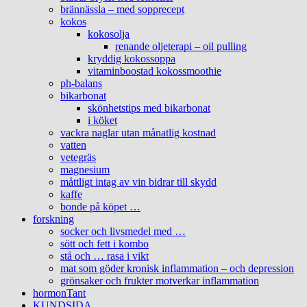
brännässla – med sopprecept
kokos
kokosolja
renande oljeterapi – oil pulling
kryddig kokossoppa
vitaminboostad kokossmoothie
ph-balans
bikarbonat
skönhetstips med bikarbonat
i köket
vackra naglar utan månatlig kostnad
vatten
vetegräs
magnesium
måttligt intag av vin bidrar till skydd
kaffe
bonde på köpet …
forskning
socker och livsmedel med …
sött och fett i kombo
stå och … rasa i vikt
mat som göder kronisk inflammation – och depression
grönsaker och frukter motverkar inflammation
hormonTant
KUNDSIDA