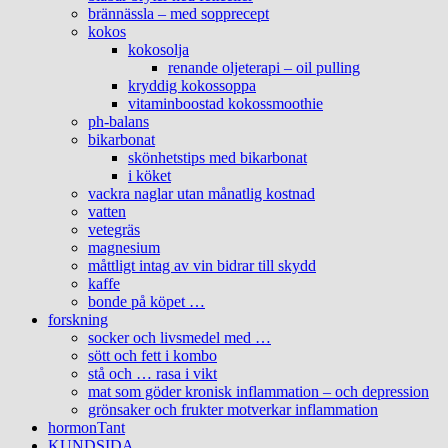
brännässla – med sopprecept
kokos
kokosolja
renande oljeterapi – oil pulling
kryddig kokossoppa
vitaminboostad kokossmoothie
ph-balans
bikarbonat
skönhetstips med bikarbonat
i köket
vackra naglar utan månatlig kostnad
vatten
vetegräs
magnesium
måttligt intag av vin bidrar till skydd
kaffe
bonde på köpet …
forskning
socker och livsmedel med …
sött och fett i kombo
stå och … rasa i vikt
mat som göder kronisk inflammation – och depression
grönsaker och frukter motverkar inflammation
hormonTant
KUNDSIDA