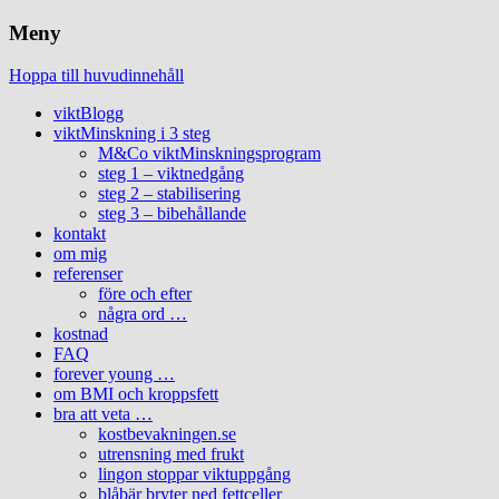
Meny
Hoppa till huvudinnehåll
viktBlogg
viktMinskning i 3 steg
M&Co viktMinskningsprogram
steg 1 – viktnedgång
steg 2 – stabilisering
steg 3 – bibehållande
kontakt
om mig
referenser
före och efter
några ord …
kostnad
FAQ
forever young …
om BMI och kroppsfett
bra att veta …
kostbevakningen.se
utrensning med frukt
lingon stoppar viktuppgång
blåbär bryter ned fettceller