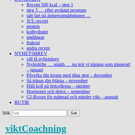
Recept 500 kcal – steg 1
steg 3 … efter avslutat program
sätt fart på ämnesomsättningen …
JUL-recept
protein
kolhydrater
middagar
frukost
andra recept
NYHETSBREV
vill få nyhetsbrev
Nyårslöfte … näääh … nu kör vi träning som planerat!
– januari
Påverka din kropp med dina steg – december
Så tränas din hjärna – november
Håll koll på fettcellerna – oktober
Hormoner och detox – september
GI-Boxen för mättnad och mindre vikt – augusti
BUTIK
Sök
viktCoachning