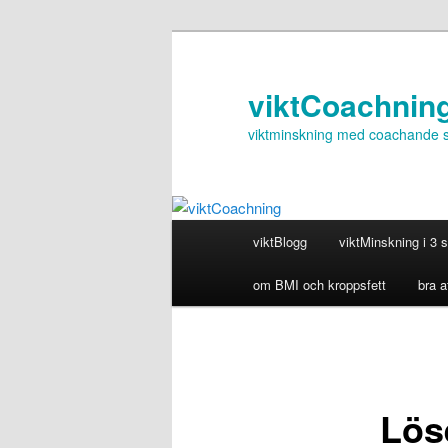
viktCoachnin
viktminskning med coachande 
Huvudmeny
viktBlogg
viktMinskning i 3 
Hoppa
om BMI och kroppsfett
bra a
till
huvudinnehåll
Lös