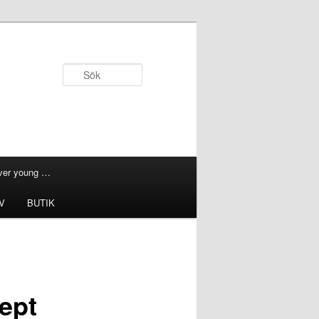
Sök
ever young …
V
BUTIK
ept