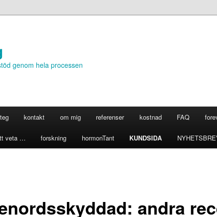
g
stöd genom hela processen
steg
kontakt
om mig
referenser
kostnad
FAQ
for
tt veta …
forskning
hormonTant
KUNDSIDA
NYHETSBRE
enordsskyddad: andra rec