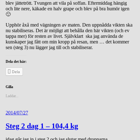
blev jättetrött. Tvungen att vila på soffan.
Eftermiddag hängig
och lite nere, käkade en halv grape och blev på bra humör igen
🙂
Upphör åxå med vägningen av maten. Den uppnådda vikten ska
nu stabiliseras. Det är möjligt att behålla den här vikten (och ev
tappa mer) för resten av livet. Självklart ska jag använda de
kunskaper jag fått om min kropp på resan, men … det kommer
sen (steg 3) nu lägger jag till och stabiliserar.
Dela det här:
Dela
Gilla
Laddar...
2014/07/27
Steg 2 dag 1 – 104,4 kg
idag går jag in i steg 2 och jag slutar med dropparna.