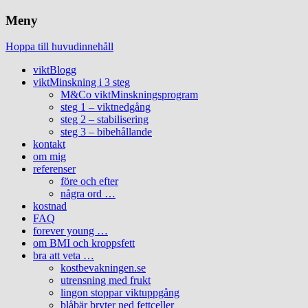
Meny
Hoppa till huvudinnehåll
viktBlogg
viktMinskning i 3 steg
M&Co viktMinskningsprogram
steg 1 – viktnedgång
steg 2 – stabilisering
steg 3 – bibehållande
kontakt
om mig
referenser
före och efter
några ord …
kostnad
FAQ
forever young …
om BMI och kroppsfett
bra att veta …
kostbevakningen.se
utrensning med frukt
lingon stoppar viktuppgång
blåbär bryter ned fettceller