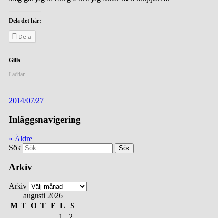
Dela det här:
Dela
Gilla
Laddar...
2014/07/27
Inläggsnavigering
«
Äldre
Sök
Arkiv
Arkiv
augusti 2026
M
T
O
T
F
L
S
1
2