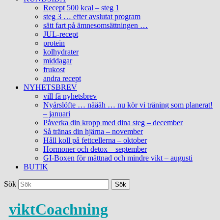
Recept 500 kcal – steg 1
steg 3 … efter avslutat program
sätt fart på ämnesomsättningen …
JUL-recept
protein
kolhydrater
middagar
frukost
andra recept
NYHETSBREV
vill få nyhetsbrev
Nyårslöfte … näääh … nu kör vi träning som planerat!
– januari
Påverka din kropp med dina steg – december
Så tränas din hjärna – november
Håll koll på fettcellerna – oktober
Hormoner och detox – september
GI-Boxen för mättnad och mindre vikt – augusti
BUTIK
Sök
viktCoachning