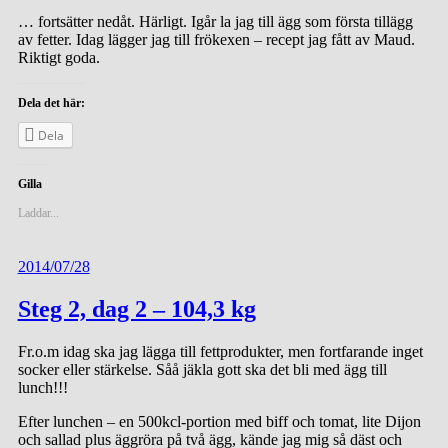
… fortsätter nedåt. Härligt. Igår la jag till ägg som första tillägg
av fetter. Idag lägger jag till frökexen – recept jag fått av Maud.
Riktigt goda.
Dela det här:
Dela
Gilla
Laddar...
2014/07/28
Steg 2, dag 2 – 104,3 kg
Fr.o.m idag ska jag lägga till fettprodukter, men fortfarande inget
socker eller stärkelse. Såå jäkla gott ska det bli med ägg till
lunch!!!
Efter lunchen – en 500kcl-portion med biff och tomat, lite Dijon
och sallad plus äggröra på två ägg, kände jag mig så däst och