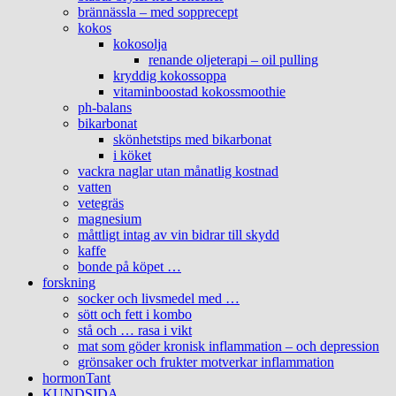
brännässla – med sopprecept
kokos
kokosolja
renande oljeterapi – oil pulling
kryddig kokossoppa
vitaminboostad kokossmoothie
ph-balans
bikarbonat
skönhetstips med bikarbonat
i köket
vackra naglar utan månatlig kostnad
vatten
vetegräs
magnesium
måttligt intag av vin bidrar till skydd
kaffe
bonde på köpet …
forskning
socker och livsmedel med …
sött och fett i kombo
stå och … rasa i vikt
mat som göder kronisk inflammation – och depression
grönsaker och frukter motverkar inflammation
hormonTant
KUNDSIDA