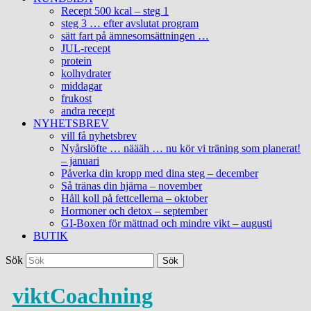
Recept 500 kcal – steg 1
steg 3 … efter avslutat program
sätt fart på ämnesomsättningen …
JUL-recept
protein
kolhydrater
middagar
frukost
andra recept
NYHETSBREV
vill få nyhetsbrev
Nyårslöfte … näääh … nu kör vi träning som planerat!
– januari
Påverka din kropp med dina steg – december
Så tränas din hjärna – november
Håll koll på fettcellerna – oktober
Hormoner och detox – september
GI-Boxen för mättnad och mindre vikt – augusti
BUTIK
Sök
viktCoachning