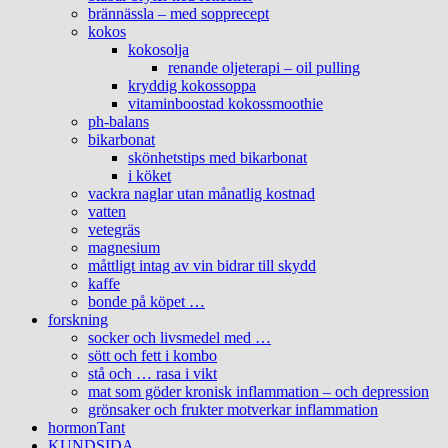
brännässla – med sopprecept
kokos
kokosolja
renande oljeterapi – oil pulling
kryddig kokossoppa
vitaminboostad kokossmoothie
ph-balans
bikarbonat
skönhetstips med bikarbonat
i köket
vackra naglar utan månatlig kostnad
vatten
vetegräs
magnesium
måttligt intag av vin bidrar till skydd
kaffe
bonde på köpet …
forskning
socker och livsmedel med …
sött och fett i kombo
stå och … rasa i vikt
mat som göder kronisk inflammation – och depression
grönsaker och frukter motverkar inflammation
hormonTant
KUNDSIDA