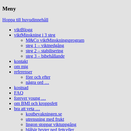
Meny
Hoppa till huvudinnehåll
viktBlogg
viktMinskning i 3 steg
M&Co viktMinskningsprogram
steg 1 – viktnedgång
steg 2 – stabilisering
steg 3 – bibehållande
kontakt
om mig
referenser
före och efter
några ord …
kostnad
FAQ
forever young …
om BMI och kroppsfett
bra att veta …
kostbevakningen.se
utrensning med frukt
lingon stoppar viktuppgång
blåbär bryter ned fettceller