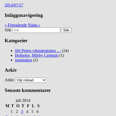
2014/07/27
Inläggsnavigering
« Föregående
Nästa »
Sök
Kategorier
följ Peters viktminskning …
(24)
Helheten, Mörby Centrum
(1)
inspiration
(2)
Arkiv
Arkiv
Senaste kommentarer
juli 2014
M
T
O
T
F
L
S
1
2
3
4
5
6