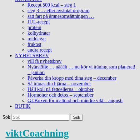
Recept 500 kcal – steg 1
steg 3 … efter avslutat program
sätt fart på ämnesomsättningen …
JUL-recept
protein
kolhydrater
middagar
frukost
andra recept
NYHETSBREV
vill få nyhetsbrev
Nyårslöfte … näääh … nu kör vi träning som planerat!
– januari
Påverka din kropp med dina steg – december
Så tränas din hjärna – november
Håll koll på fettcellerna – oktober
Hormoner och detox – september
GI-Boxen för mättnad och mindre vikt – augusti
BUTIK
Sök
viktCoachning