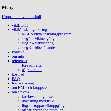
Meny
Hoppa till huvudinnehåll
viktBlogg
viktMinskning i 3 steg
M&Co viktMinskningsprogram
steg 1 – viktnedgång
steg 2 – stabilisering
steg 3 – bibehållande
kontakt
om mig
referenser
före och efter
några ord …
kostnad
FAQ
forever young …
om BMI och kroppsfett
bra att veta …
kostbevakningen.se
utrensning med frukt
lingon stoppar viktuppgång
blåbär bryter ned fettceller