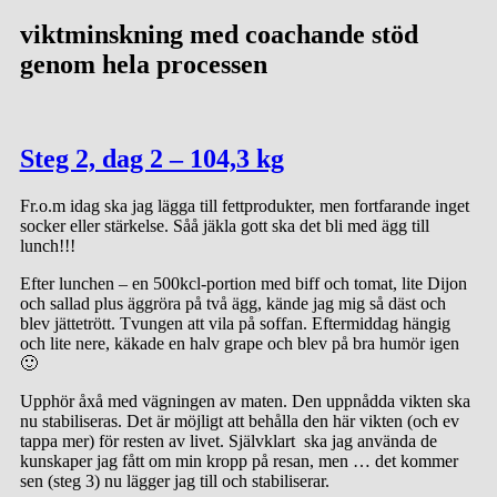
viktminskning med coachande stöd
genom hela processen
Steg 2, dag 2 – 104,3 kg
Fr.o.m idag ska jag lägga till fettprodukter, men fortfarande inget
socker eller stärkelse. Såå jäkla gott ska det bli med ägg till
lunch!!!
Efter lunchen – en 500kcl-portion med biff och tomat, lite Dijon
och sallad plus äggröra på två ägg, kände jag mig så däst och
blev jättetrött. Tvungen att vila på soffan.
Eftermiddag hängig
och lite nere, käkade en halv grape och blev på bra humör igen
🙂
Upphör åxå med vägningen av maten. Den uppnådda vikten ska
nu stabiliseras. Det är möjligt att behålla den här vikten (och ev
tappa mer) för resten av livet. Självklart ska jag använda de
kunskaper jag fått om min kropp på resan, men … det kommer
sen (steg 3) nu lägger jag till och stabiliserar.