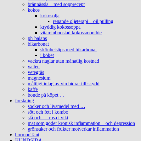
brännässla – med sopprecept
kokos
kokosolja
renande oljeterapi – oil pulling
kryddig kokossoppa
vitaminboostad kokossmoothie
ph-balans
bikarbonat
skönhetstips med bikarbonat
i köket
vackra naglar utan månatlig kostnad
vatten
vetegräs
magnesium
måttligt intag av vin bidrar till skydd
kaffe
bonde på köpet …
forskning
socker och livsmedel med …
sött och fett i kombo
stå och … rasa i vikt
mat som göder kronisk inflammation – och depression
grönsaker och frukter motverkar inflammation
hormonTant
KUNDSIDA