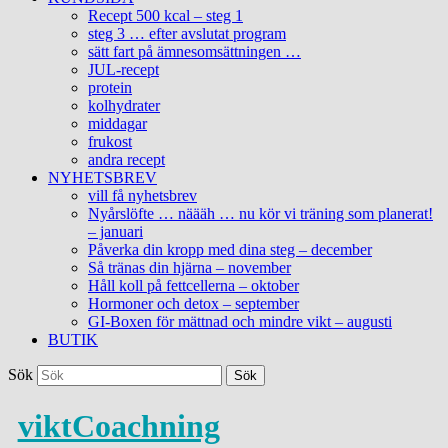
Recept 500 kcal – steg 1
steg 3 … efter avslutat program
sätt fart på ämnesomsättningen …
JUL-recept
protein
kolhydrater
middagar
frukost
andra recept
NYHETSBREV
vill få nyhetsbrev
Nyårslöfte … näääh … nu kör vi träning som planerat!
– januari
Påverka din kropp med dina steg – december
Så tränas din hjärna – november
Håll koll på fettcellerna – oktober
Hormoner och detox – september
GI-Boxen för mättnad och mindre vikt – augusti
BUTIK
Sök
viktCoachning