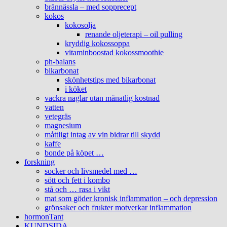
brännässla – med sopprecept
kokos
kokosolja
renande oljeterapi – oil pulling
kryddig kokossoppa
vitaminboostad kokossmoothie
ph-balans
bikarbonat
skönhetstips med bikarbonat
i köket
vackra naglar utan månatlig kostnad
vatten
vetegräs
magnesium
måttligt intag av vin bidrar till skydd
kaffe
bonde på köpet …
forskning
socker och livsmedel med …
sött och fett i kombo
stå och … rasa i vikt
mat som göder kronisk inflammation – och depression
grönsaker och frukter motverkar inflammation
hormonTant
KUNDSIDA