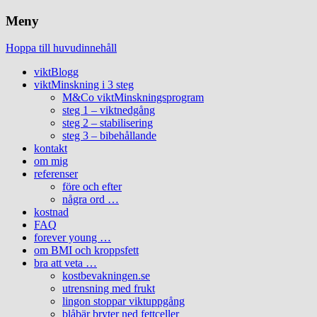
Meny
Hoppa till huvudinnehåll
viktBlogg
viktMinskning i 3 steg
M&Co viktMinskningsprogram
steg 1 – viktnedgång
steg 2 – stabilisering
steg 3 – bibehållande
kontakt
om mig
referenser
före och efter
några ord …
kostnad
FAQ
forever young …
om BMI och kroppsfett
bra att veta …
kostbevakningen.se
utrensning med frukt
lingon stoppar viktuppgång
blåbär bryter ned fettceller